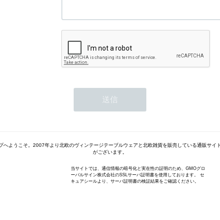
プへようこそ。2007年より北欧のヴィンテージテーブルウェアと北欧雑貨を販売している通販サイ
がございます。
当サイトでは、通信情報の暗号化と実在性の証明のため、GMOグロ
ーバルサイン株式会社のSSLサーバ証明書を使用しております。 セ
キュアシールより、サーバ証明書の検証結果をご確認ください。