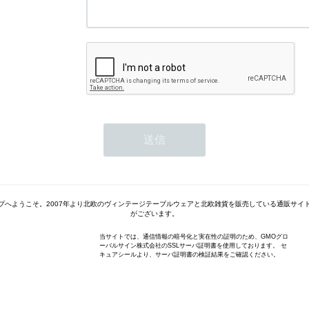
プへようこそ。2007年より北欧のヴィンテージテーブルウェアと北欧雑貨を販売している通販サイ
がございます。
当サイトでは、通信情報の暗号化と実在性の証明のため、GMOグロ
ーバルサイン株式会社のSSLサーバ証明書を使用しております。 セ
キュアシールより、サーバ証明書の検証結果をご確認ください。