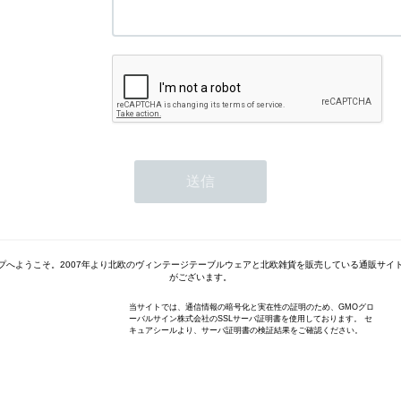
プへようこそ。2007年より北欧のヴィンテージテーブルウェアと北欧雑貨を販売している通販サイ
がございます。
当サイトでは、通信情報の暗号化と実在性の証明のため、GMOグロ
ーバルサイン株式会社のSSLサーバ証明書を使用しております。 セ
キュアシールより、サーバ証明書の検証結果をご確認ください。