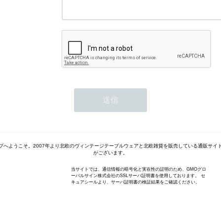
プへようこそ。2007年より北欧のヴィンテージテーブルウェアと北欧雑貨を販売している通販サイ
がございます。
当サイトでは、通信情報の暗号化と実在性の証明のため、GMOグロ
ーバルサイン株式会社のSSLサーバ証明書を使用しております。 セ
キュアシールより、サーバ証明書の検証結果をご確認ください。