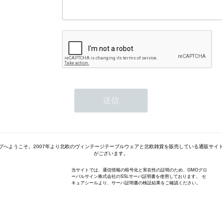
プへようこそ。2007年より北欧のヴィンテージテーブルウェアと北欧雑貨を販売している通販サイ
がございます。
当サイトでは、通信情報の暗号化と実在性の証明のため、GMOグロ
ーバルサイン株式会社のSSLサーバ証明書を使用しております。 セ
キュアシールより、サーバ証明書の検証結果をご確認ください。