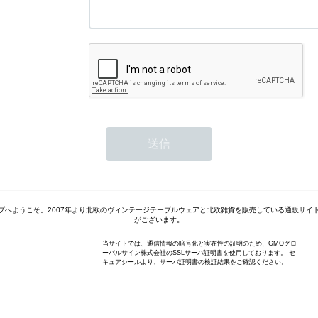
プへようこそ。2007年より北欧のヴィンテージテーブルウェアと北欧雑貨を販売している通販サイ
がございます。
当サイトでは、通信情報の暗号化と実在性の証明のため、GMOグロ
ーバルサイン株式会社のSSLサーバ証明書を使用しております。 セ
キュアシールより、サーバ証明書の検証結果をご確認ください。