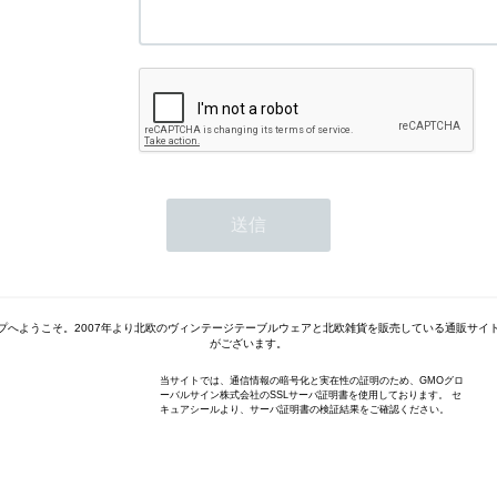
プへようこそ。2007年より北欧のヴィンテージテーブルウェアと北欧雑貨を販売している通販サイ
がございます。
当サイトでは、通信情報の暗号化と実在性の証明のため、GMOグロ
ーバルサイン株式会社のSSLサーバ証明書を使用しております。 セ
キュアシールより、サーバ証明書の検証結果をご確認ください。