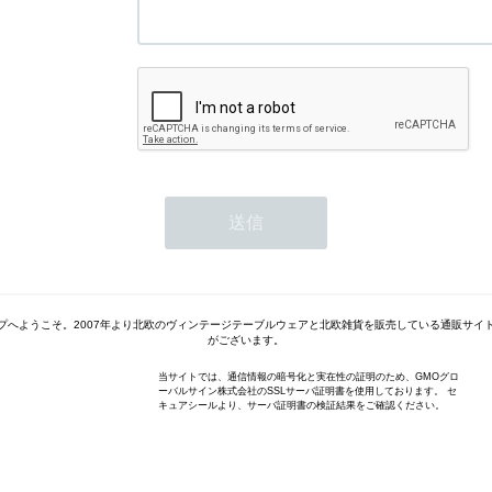
プへようこそ。2007年より北欧のヴィンテージテーブルウェアと北欧雑貨を販売している通販サイ
がございます。
当サイトでは、通信情報の暗号化と実在性の証明のため、GMOグロ
ーバルサイン株式会社のSSLサーバ証明書を使用しております。 セ
キュアシールより、サーバ証明書の検証結果をご確認ください。